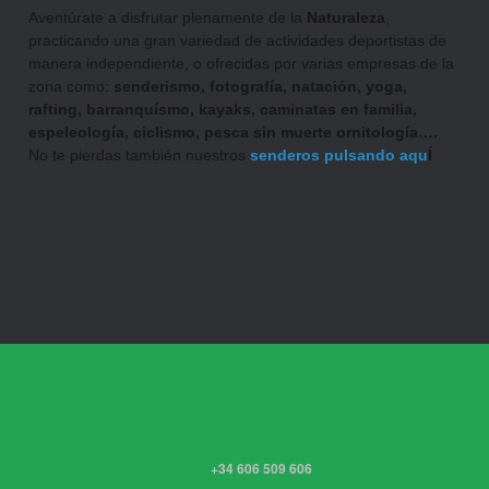
Aventúrate a disfrutar plenamente de la
Naturaleza
,
practicando una gran variedad de actividades deportistas de
manera independiente, o ofrecidas por varias empresas de la
zona como:
senderismo, fotografía,
natación, yoga,
rafting, barranquísmo, kayaks, caminatas en familia,
espeleología, ciclismo, pesca sin muerte ornitología….
No te pierdas también nuestros
senderos pulsando aqu
Í
+34 606 509 606